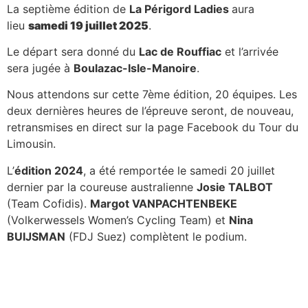
La septième édition de
La Périgord Ladies
aura
EN ROUTE
lieu
samedi 19 juillet 2025
.
POUR 2025 !
Le départ sera donné du
Lac de Rouffiac
et l’arrivée
sera jugée à
Boulazac-Isle-Manoire
.
Nous attendons sur cette 7ème édition,
20 équipes
.
Les
deux dernières heures de l’épreuve seront, de nouveau,
retransmises en direct
sur la page Facebook du Tour du
Limousin.
L’
édition 2024
, a été remportée le samedi 20 juillet
dernier par la coureuse australienne
Josie TALBOT
(Team Cofidis).
Margot VANPACHTENBEKE
(Volkerwessels Women’s Cycling Team) et
Nina
BUIJSMAN
(FDJ Suez) complètent le podium.