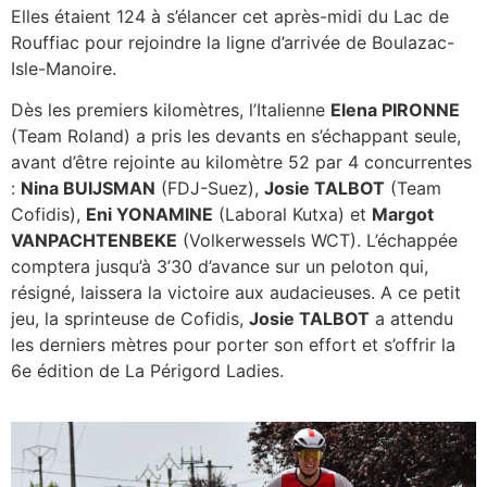
Elles étaient 124 à s’élancer cet après-midi du Lac de
JOSIE
Rouffiac pour rejoindre la ligne d’arrivée de Boulazac-
TALBOT !
Isle-Manoire.
Dès les premiers kilomètres, l’Italienne
Elena PIRONNE
(Team Roland) a pris les devants en s’échappant seule,
avant d’être rejointe au kilomètre 52 par 4 concurrentes
:
Nina BUIJSMAN
(FDJ-Suez),
Josie TALBOT
(Team
Cofidis),
Eni YONAMINE
(Laboral Kutxa) et
Margot
VANPACHTENBEKE
(Volkerwessels WCT). L’échappée
comptera jusqu’à 3’30 d’avance sur un peloton qui,
résigné, laissera la victoire aux audacieuses. A ce petit
jeu, la sprinteuse de Cofidis,
Josie TALBOT
a attendu
les derniers mètres pour porter son effort et s’offrir la
6e édition de La Périgord Ladies.