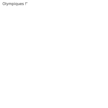
Olympiques !”
ENVIE DE DEVENIR
PARTENAIRE ?